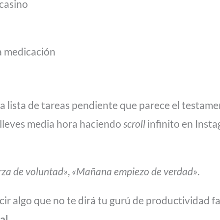
 casino
la medicación
na lista de tareas pendiente que parece el testame
 lleves media hora haciendo
scroll
infinito en Ins
rza de voluntad»
,
«Mañana empiezo de verdad»
.
decir algo que no te dirá tu gurú de productividad f
al.