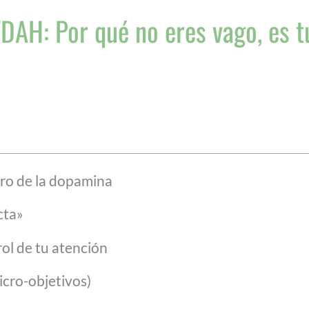
TDAH: Por qué no eres vago, es t
tro de la dopamina
cta»
rol de tu atención
Micro-objetivos)