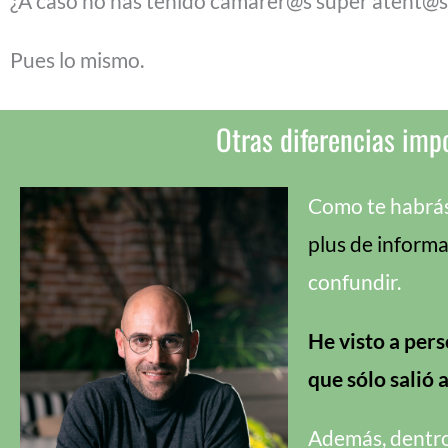
¿A caso no has tenido camarer@s super atent@
Pues lo mismo.
Otras diferencias impo
Como te habrás 
plus de inform
confundir.
He visto a per
que sólo salió 
Además, dentro 