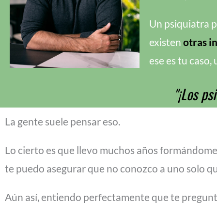
Un psiquiatra 
existen
otras
i
ese es tu caso,
"¡Los ps
La gente suele pensar eso.
Lo cierto es que l
levo muchos años formándome p
t
e puedo asegurar que no conozco a uno solo que
Aún así, entiendo perfectamente que te pregunt