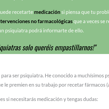
puede recetarte
medicación
si piensa que tu prob
ntervenciones no farmacológicas
que a veces se r
 un psiquiatra podrá informarte de ello.
iquiatras solo queréis empastillarnos!"
ara ser psiquiatra. He conocido a muchísimos ps
 le premien en su trabajo por recetar fármacos (a
es si necesitarás medicación y tengas dudas: