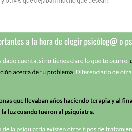
s y otr@s que dejaban mucho que desear?
rtantes a la hora de elegir psicólog@ o ps
dado cuenta, si no tienes claro lo que te ocurre,
ación acerca de tu problema
. Diferenciarlo de ot
sonas que llevaban años haciendo terapia y al fi
a la luz cuando fueron al psiquiatra.
de la psiquiatría existen otros tipos de tratamient