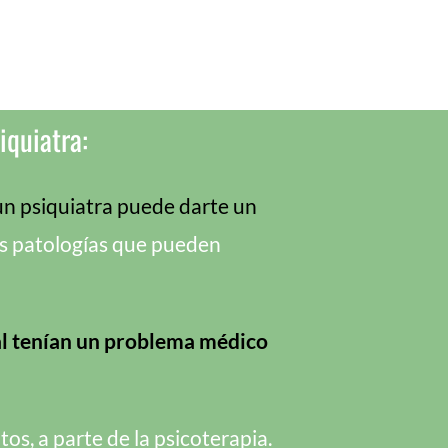
iquiatra:
un psiquiatra puede darte un
ras patologías que pueden
nal tenían un problema médico
os, a parte de la psicoterapia.